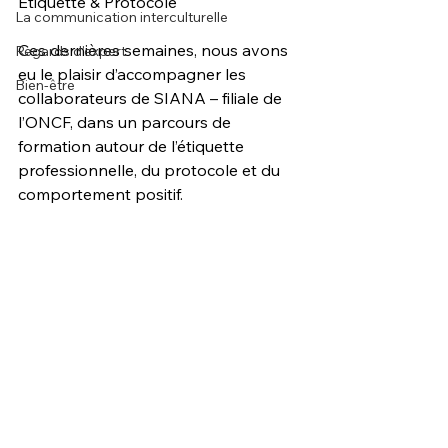
Etiquette & Protocole
La communication interculturelle
Ces dernières semaines, nous avons 
Regards d'expert
eu le plaisir d’accompagner les 
Bien-être
collaborateurs de SIANA – filiale de 
l’ONCF, dans un parcours de 
formation autour de l’étiquette 
professionnelle, du protocole et du 
comportement positif.