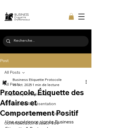
Post
All Posts
Business Etiquette Protocole
All Posts
15 oct. 2025
1 min de lecture
Protocole, Étiquette des
Étiquette professionnelle
Affaires et
Protocole & Représentation
Comportement Positif
Image professionnelle & posture
Une expérience signée Business 
Communication & savoir-être