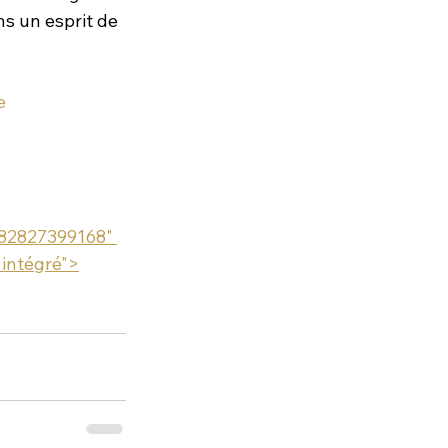
s un esprit de 
e
682827399168" 
 intégré">