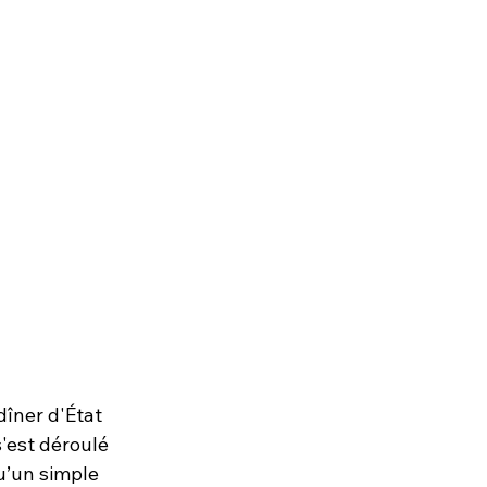
dîner d'État 
'est déroulé 
u’un simple 