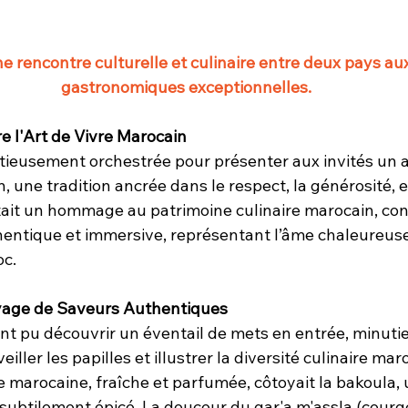
ne rencontre culturelle et culinaire entre deux pays aux
gastronomiques exceptionnelles.
e l'Art de Vivre Marocain
utieusement orchestrée pour présenter aux invités un a
, une tradition ancrée dans le respect, la générosité, et
tait un hommage au patrimoine culinaire marocain, conç
entique et immersive, représentant l’âme chaleureuse
oc.
oyage de Saveurs Authentiques
ont pu découvrir un éventail de mets en entrée, minut
iller les papilles et illustrer la diversité culinaire mar
de marocaine, fraîche et parfumée, côtoyait la bakoula, 
ubtilement épicé. La douceur du gar'a m'assla (courge 