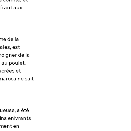
frant aux 
me de la 
les, est 
oigner de la 
 au poulet, 
crées et 
marocaine sait 
ueuse, a été 
ins enivrants 
ement en 