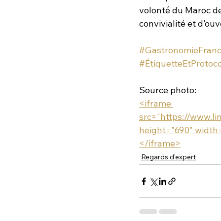
volonté du Maroc de 
convivialité et d’ouv
#GastronomieFran
#ÉtiquetteEtProtoc
Source photo:
<iframe 
src="https://www.l
height="690" width=
</iframe>
Regards d'expert