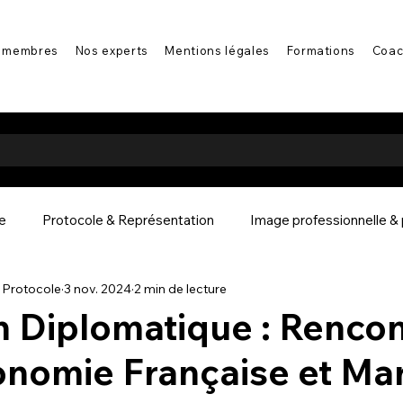
 membres
Nos experts
Mentions légales
Formations
Coac
le
Protocole & Représentation
Image professionnelle &
e Protocole
3 nov. 2024
2 min de lecture
La communication interculturelle
Regards d'expert
Bi
n Diplomatique : Renco
onomie Française et Ma