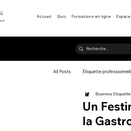
Accueil
Quiz
Formations en ligne
Espace
All Posts
Étiquette professionnel
Business Etiquett
Communication & savoir-être
Un Festi
la Gastr