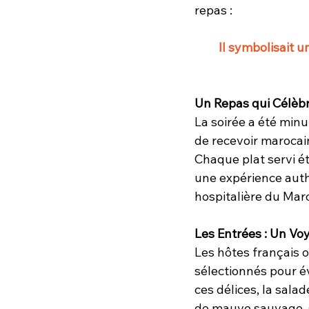
repas : 
Il symbolisait u
Un Repas qui Célèbr
La soirée a été min
de recevoir marocain
Chaque plat servi é
une expérience auth
hospitalière du Mar
Les Entrées : Un V
Les hôtes français 
sélectionnés pour éve
ces délices, la sala
de mauve sauvage, s