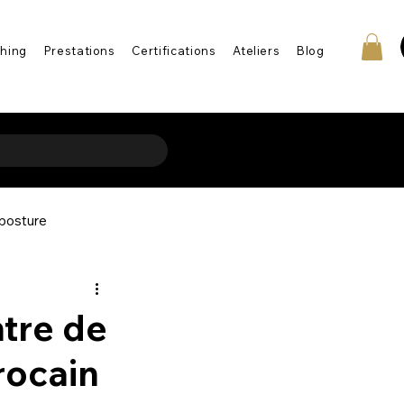
hing
Prestations
Certifications
Ateliers
Blog
 posture
en-être
ntre de
rocain