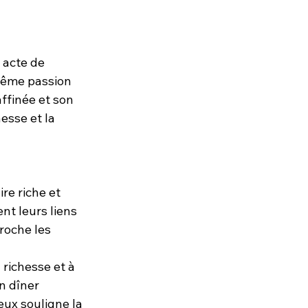
 acte de 
même passion 
ffinée et son 
esse et la 
re riche et 
nt leurs liens 
roche les 
ichesse et à 
n dîner 
ux souligne la 