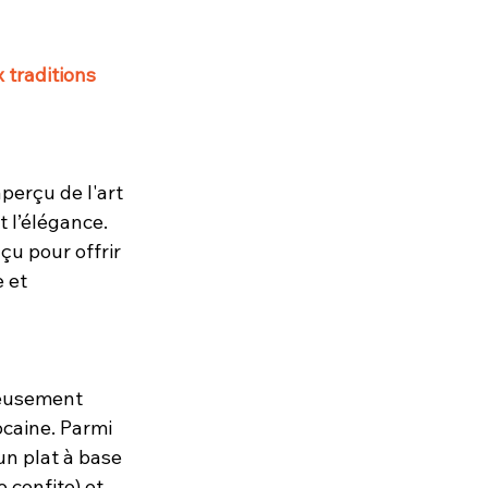
 traditions 
perçu de l'art 
 l’élégance. 
u pour offrir 
 et 
ieusement 
ocaine. Parmi 
un plat à base 
confite) et 