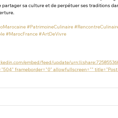
partager sa culture et de perpétuer ses traditions dan
erture.
coMarocaine
#PatrimoineCulinaire
#RencontreCulinair
ole
#MarocFrance
#ArtDeVivre
inkedin.com/embed/feed/update/urn:li:share:7258553
"504" frameborder="0" allowfullscreen="" title="Post