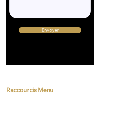
Envoyer
Raccourcis Menu
Accueil
Formations
Coaching
Certifications
Prestations