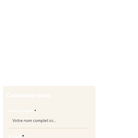
Conférences
Ateliers
Bibliothèque
Salle d'experts
Boutique
Témoignages
Politique de confidentialité
Mentions légales
Politique de cookies
Contactez-nous
Nom complet
E-mail