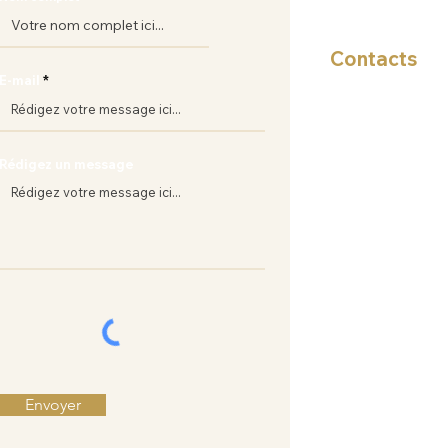
Contacts
E-mail
+(212) 661 15 90 
businessetique
Rédigez un message
Envoyer