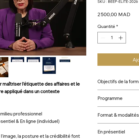
SKU : BEEP-ELITE-2026
Prix
2 500,00 MAD
Quantité
*
Aj
Objectifs de la form
 maîtriser l’étiquette des affaires et le
tre appliqué dans un contexte
À l’issue de la format
Programme
• Développer une pos
élégante
Module 1 — Posture 
• Maîtriser les règles
 milieu professionnel
Format & modalités
Image, attitude, po
affaires
ntiel & En ligne (individuel)
représentation
• Améliorer leur com
• Formation en prése
Module 2 — Communi
En présentiel
• Renforcer leur conf
• Formation en ligne
relationnelle
image, la posture et la crédibilité font
leadership