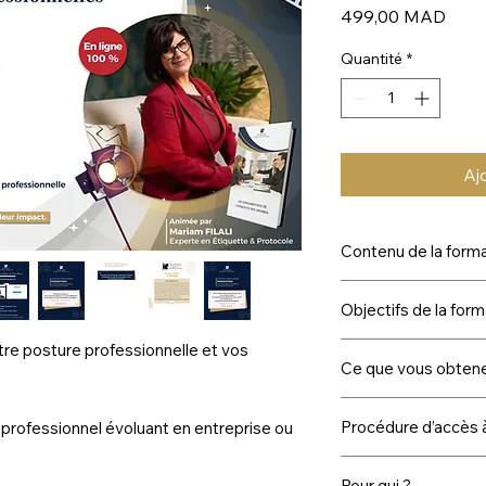
Prix
499,00 MAD
Quantité
*
Aj
Contenu de la form
4 modules de format
Objectifs de la form
•
Image professionne
• Salutations, post
otre posture professionnelle et vos
• Renforcer votre cré
professionnelle
Ce que vous obten
professionnelle
• Art de la conversa
• Maîtriser les codes 
professionnel
✔ Accès immédiat
• Développer une im
Procédure d’accès à
 professionnel évoluant en entreprise ou
• Savoir-être, crédibi
✔ Contenu premium 
impactante
durables
✔ Guide professionne
• Améliorer votre c
Après votre comman
✔ Quiz de validation
Pour qui ?
• Créer des relations