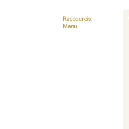
Raccourcis
Menu
Accueil
Formations
Coaching
Certifications
Prestations
Conférences
Ateliers
Bibliothèque
Salle d'experts
Boutique
Témoignages
Politique de confidentialité