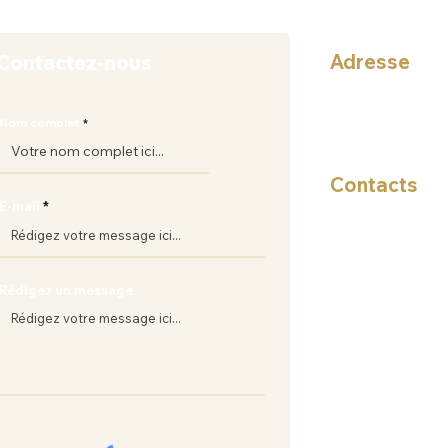
Adresse
Contactez-nous
16, Rue Omar El 
Nom complet
-
Contacts
E-mail
+(212) 661 15 90 
businessetique
Rédigez un message