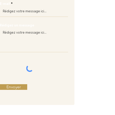
E-mail
+(212) 661 15 90 
businessetique
Rédigez un message
Envoyer