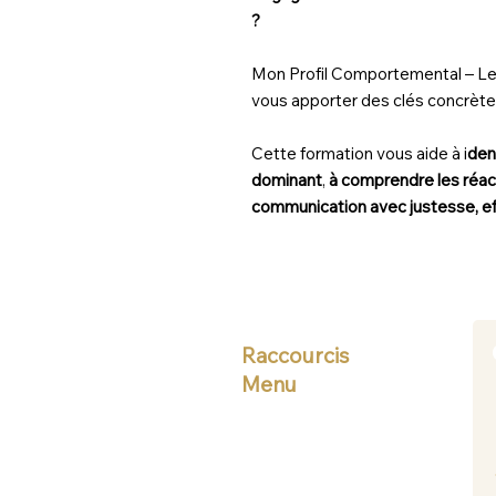
?
Mon Profil Comportemental – Les
vous apporter des clés concrète
Cette formation vous aide à i
den
dominant
,
à comprendre les réac
communication avec justesse, eff
Raccourcis
Menu
Accueil
Formations
Coaching