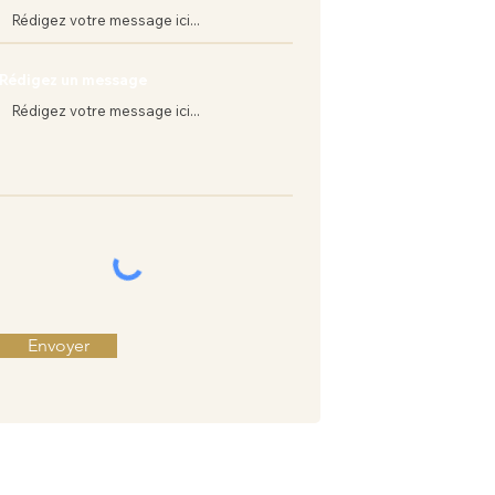
businessetique
Rédigez un message
Envoyer