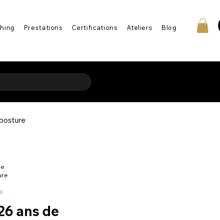
hing
Prestations
Certifications
Ateliers
Blog
 posture
en-être
le
ure
e
 26 ans de