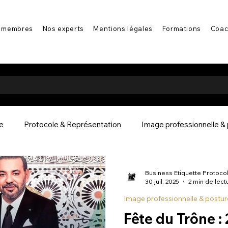
 membres
Nos experts
Mentions légales
Formations
Coac
le
Protocole & Représentation
Image professionnelle &
La communication interculturelle
Regards d'expert
Bi
Business Etiquette Protoco
30 juil. 2025
2 min de lect
Image professionnelle & postur
Fête du Trône :